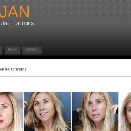
JAN
USE - DÉTAILS -
Audio
Contact
ur les agrandir )