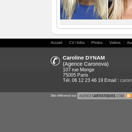
Accueil
CV / Infos
Photos
Vidéos
Au
Caroline DYNAM
(Agence Caronova)
107 rue Monge
75005 Paris
Tél. 06 12 23 46 19 Email :
caron
Site référencé sur