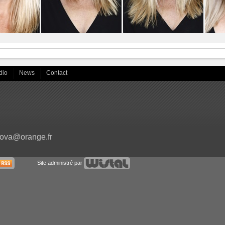
dio
News
Contact
ova@orange.fr
Site administré par