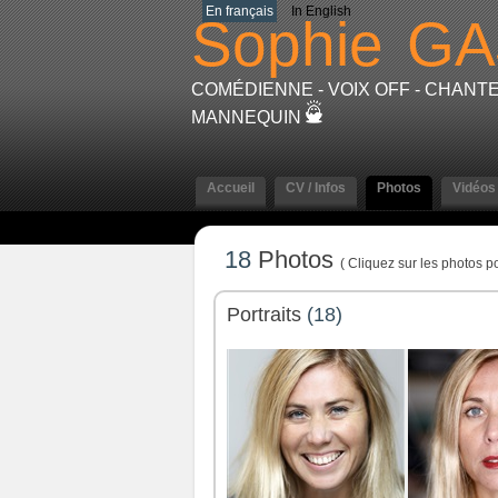
En français
In English
Sophie
GA
COMÉDIENNE - VOIX OFF - CHANTE
MANNEQUIN
Accueil
CV / Infos
Photos
Vidéos
18
Photos
( Cliquez sur les photos po
Portraits
(18)